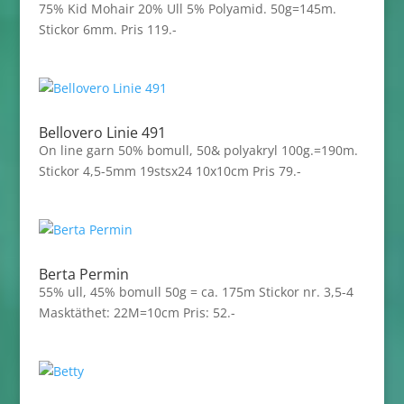
75% Kid Mohair 20% Ull 5% Polyamid. 50g=145m.
Stickor 6mm. Pris 119.-
Bellovero Linie 491
On line garn 50% bomull, 50& polyakryl 100g.=190m.
Stickor 4,5-5mm 19stsx24 10x10cm Pris 79.-
Berta Permin
55% ull, 45% bomull 50g = ca. 175m Stickor nr. 3,5-4
Masktäthet: 22M=10cm Pris: 52.-