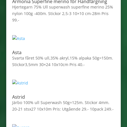
Armonia Superfine merino för Handfärgning
Hjertegarn 75% Ull superwash superfine merino 25%
nylon 100g -400m. Stickor 2,5-3 10×10 cm-28m Pris
99.-
Asta
Svarta fåret 50% ull,35% akryl,15% alpaka 50g=150m.
Stickor3,5mm 30×24 10x10cm Pris 40.-
Astrid
Järbo 100% ull Superwash 50g=125m. Stickor 4mm.
20-21 stsx27 10x10m Pris: Utgående 29.- 10pack 249.-