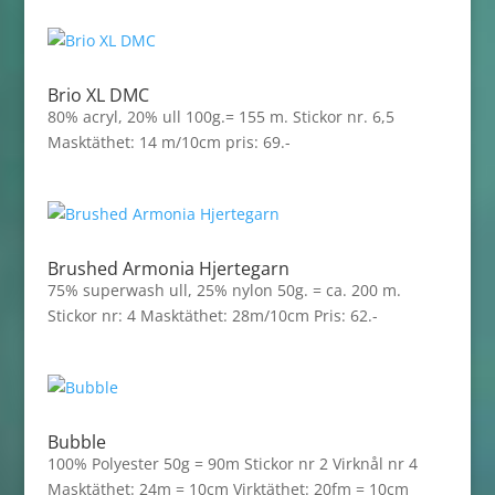
Brio XL DMC
80% acryl, 20% ull 100g.= 155 m. Stickor nr. 6,5
Masktäthet: 14 m/10cm pris: 69.-
Brushed Armonia Hjertegarn
75% superwash ull, 25% nylon 50g. = ca. 200 m.
Stickor nr: 4 Masktäthet: 28m/10cm Pris: 62.-
Bubble
100% Polyester 50g = 90m Stickor nr 2 Virknål nr 4
Masktäthet: 24m = 10cm Virktäthet: 20fm = 10cm