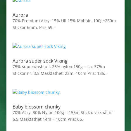
Aurora
70% Premium Akryl 15% Ull 15% Mohair. 100g=260m.
Stickor 6mm. Pris 59.-
Aurora super sock Viking
75% superwash ull, 25% nylon 150g = ca. 375m
Stickor nr. 3,5 Masktäthet: 22m=10cm Pris: 135.-
Baby blossom chunky
70% Acryl 30% Nylon 100g = 155m Stick o virknål nr
6.5 Masktäthet 14m = 10cm Pris: 65.-