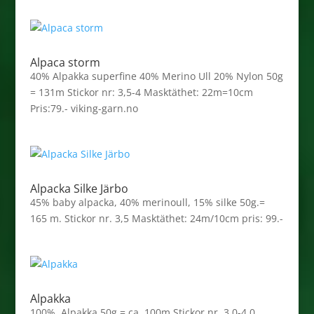
Alpaca storm
40% Alpakka superfine 40% Merino Ull 20% Nylon 50g
= 131m Stickor nr: 3,5-4 Masktäthet: 22m=10cm
Pris:79.- viking-garn.no
Alpacka Silke Järbo
45% baby alpacka, 40% merinoull, 15% silke 50g.=
165 m. Stickor nr. 3,5 Masktäthet: 24m/10cm pris: 99.-
Alpakka
100% Alpakka 50g = ca. 100m Stickor nr. 3,0-4,0