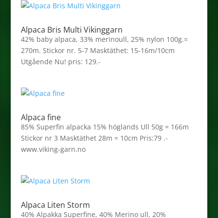
Alpaca Bris Multi Vikinggarn
42% baby alpaca, 33% merinoull, 25% nylon 100g.=
270m. Stickor nr. 5-7 Masktäthet: 15-16m/10cm
Utgående Nu! pris: 129.-
Alpaca fine
85% Superfin alpacka 15% höglands Ull 50g = 166m
Stickor nr 3 Masktäthet 28m = 10cm Pris:79 .-
www.viking-garn.no
Alpaca Liten Storm
40% Alpakka Superfine, 40% Merino ull, 20%