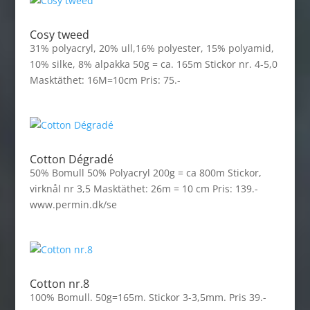
Cosy tweed
31% polyacryl, 20% ull,16% polyester, 15% polyamid,
10% silke, 8% alpakka 50g = ca. 165m Stickor nr. 4-5,0
Masktäthet: 16M=10cm Pris: 75.-
Cotton Dégradé
50% Bomull 50% Polyacryl 200g = ca 800m Stickor,
virknål nr 3,5 Masktäthet: 26m = 10 cm Pris: 139.-
www.permin.dk/se
Cotton nr.8
100% Bomull. 50g=165m. Stickor 3-3,5mm. Pris 39.-