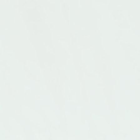
värmealt
deras välkända underlakan och
(600g) M
bäddset. Vi har även ett stort
(1100g) 
sortiment i täcken och bäddset i
150x210 
dubbelsängsstorlek
Finns äv
Franskt hellinne från Ditzinger
Tillverk
Bäddset i 100% enzymtvättat linne.
Europa f
Finns i flera färger Kraftigt linnetyg.
resårban
170g./m2
maskintv