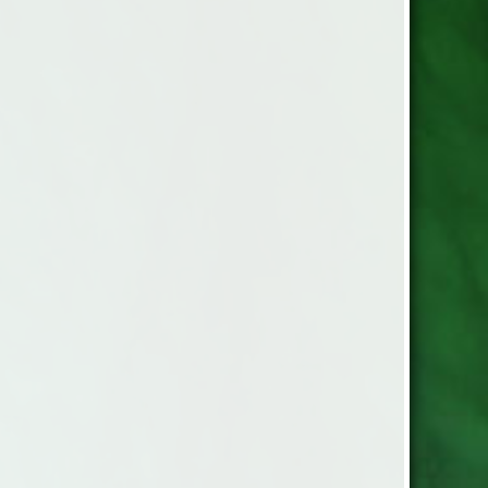
ernativ i fiberduntäcke, Sval
edium (900g) eller varmt
. Yttertyg i bomullscambric,
cm. maskintvätt 60 grader.
en till dubbelsäng...
ade i bomull/polyester i
ör Svenska bolster med
d i hörnen. 60 Grader
ätt Madrasskydd till alla