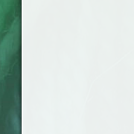
Percale 233 Svenska Bolster En
tätvävd kvalitet i 100% merceriserad
bomull. 150x260 cm 180x260 cm
260x260 cm Örngott 50x60 cm samt
50x90 cm