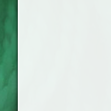
cm Örngott 50x60 cm
Vi har en stor mängd överkast till
både enkel och dubbelsäng. De flesta
är maskintvättbara och tillverkade i
Europa. Enkelsäng 180x260 cm
Dubbelsäng 260x260 cm