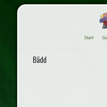
Start
G
Bädd
Nyhet från Ditzinger. Superior satin
Bäddset i mycket hög trådtäthet