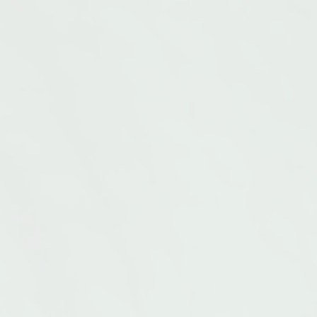
blått eller grått
och dub
Vi sälje
fibersor
Vi säljer täcken och kuddar från
lagerpris
Ditzinger och Svenska bolster. Även