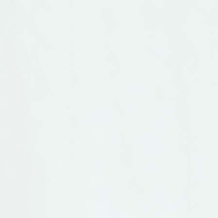
satin. Vi
Sängtoppar från Svenska bolster i
mycket hög kvalitét. Finns i vit natur
och grå färg 90x200 cm 120x200 cm
180x200 cm Maskintvättbar i 60
grader Tillverkade i Portugal