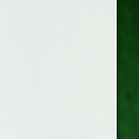
belsäng
r hela Svenska Bolsters
timent till mycket låga
er. Välj mellan 3 olika