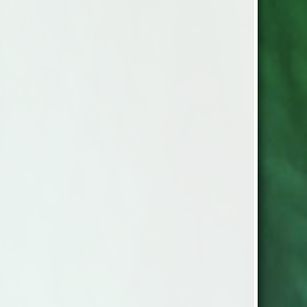
rlekar 90x200 cm 105x200 cm
 cm 140x200 cm 160x200 cm
 cm
och underlakan i Ditzingers
satinkvalitet. 100% bomull,
r. Lakan slät satin i alla
ar 150x260 cm 180x260 cm
 cm Bäddset i jaquardvävd