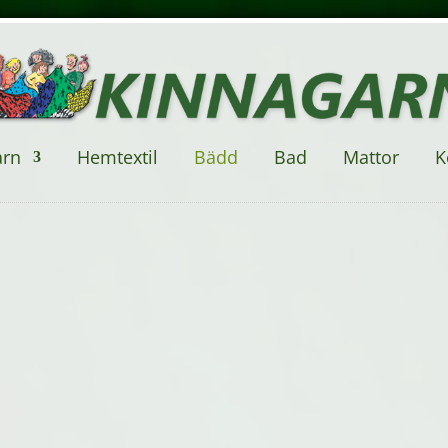
arn
Hemtextil
Bädd
Bad
Mattor
K
Garnfärgade bäddset i fin bomull av
Bäddset 
Oxfordkvalitet. Klassiskt randväv i
trådar/t