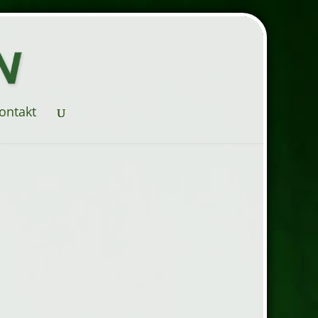
ontakt
i mycket tätväd satin. 500
um2 Finns både till enkelsäng