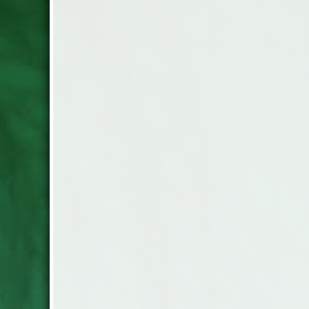
duntäcken är fyllda med vitt anddun
90% och vit andfjäder 10%. 3 års
garanti, 150x210 cm. Välj mellan Sval
(500g) Medium (700g) eller Varm
(900g). Täckena är tillverkade i Maco...
Vi har sålt denna kvalitet i 15 år med
återkommande kunder. En kraftig
satinkvalitet i 100% bomull. 175g/m2.
Bäddset 150x210 cm Lakan 150x260