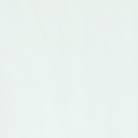
sängsto
120x200
180x200
Garnfärgade bäddset i fin bomull av
Bäddset 
Oxfordkvalitet. Vävda i ränder och
finaste 
rutor. 150x210 cm och örngott 50x60
300 tråda
cm
storlek
260x260