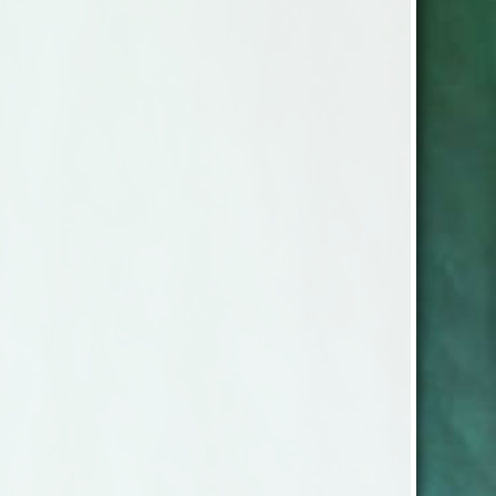
t miniruta Enkelsäng...