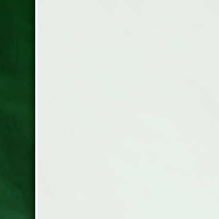
Kammad bomull. Påslakan 150x210
cm & örngott 50x60 cm
Vi säljer Ditzingers lyxiga duntäcken &
dunkuddar till lägsta lagerpris. Alla