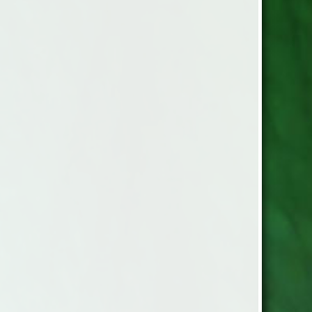
 3% viskos. 50g.= 100 m.
nr. 4,5 Masktäthet: 32 m/10cm
-