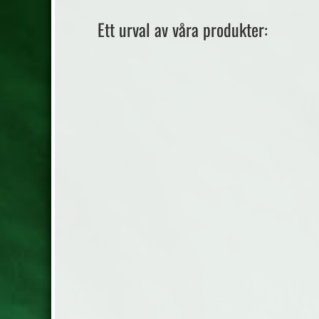
Ett urval av våra produkter:
60% extra fine merino ull, 40% camel
50g.= 125 m. Stickor nr. 4 Masktäthet:
22 m/10cm pris: 149.-