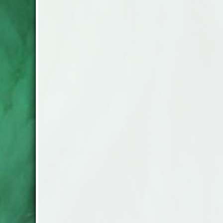
66,7% Norsk ull, 33,3% tweedull Peru
50g.= 205 m. Stickor nr. 3 Masktäthet:
27 m/10cm pris: 59.-