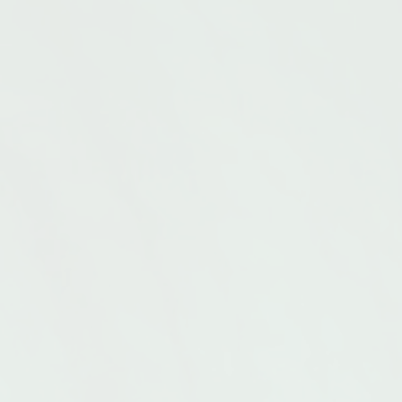
50% alpaca, 50% acryl 50g.= 90 m.
100% pol
Stickor nr. 6-7 Masktäthet: 13-12
nr. 4-5 
m/10cm pris: 89.-
pris:89.-