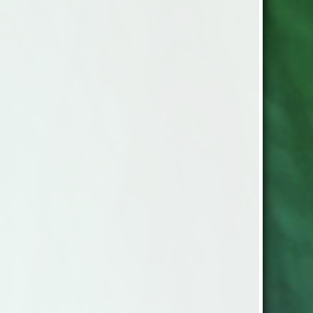
ka, 30% wool, 4% Acryl 50g.=
tickor nr. 3,5-5 Masktäthet:
10cm pris: 79.-