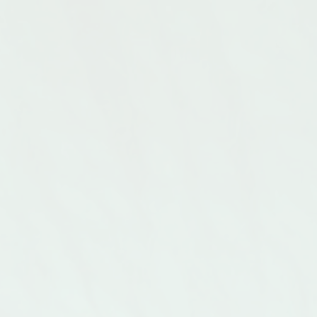
100% polyester 85g.= 131 m. Stickor
97% ull,
nr. 5-6,5 Masktäthet: pris: 79.-
Stickor 
pris: 32.