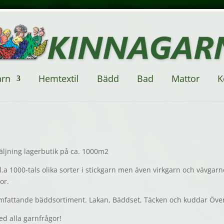
arn
Hemtextil
Bädd
Bad
Mattor
K
säljning lagerbutik på ca. 1000m2
bl.a 1000-tals olika sorter i stickgarn men även virkgarn och vävga
or.
s omfattande bäddsortiment. Lakan, Bäddset, Täcken och kuddar Öve
ed alla garnfrågor!