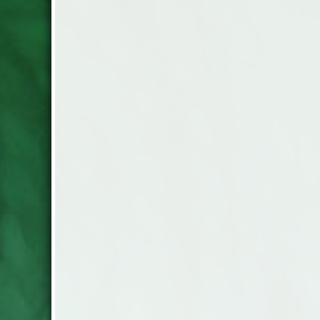
100% cashmere ull 25g.= 110 m.
Stickor nr. 3-4,5 Masktäthet: 25-22
m/10cm pris: 179 .-