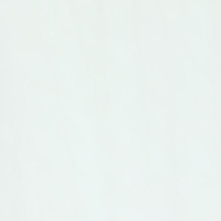
75% Norsk ull, 25 % tweedull från
66%Alpak
Peru 50g.= 91 m. Stickor nr. 3,5-4
100 m. S
Masktäthet: 22 m/10cm pris: 59.-
22-19 m/