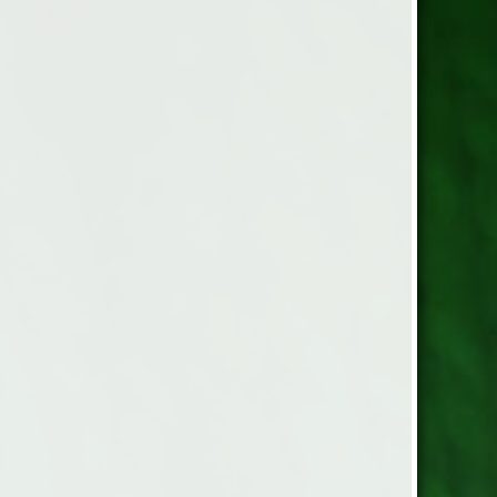
yester 100g.= 110 m. Stickor
Masktäthet: 12 m/10cm