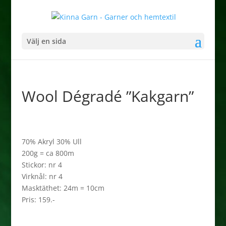
Välj en sida
Wool Dégradé ”Kakgarn”
70% Akryl 30% Ull
200g = ca 800m
Stickor: nr 4
Virknål: nr 4
Masktäthet: 24m = 10cm
Pris: 159.-