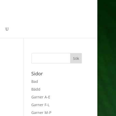
Sidor
Bad
Bädd
Garner A-E
Garner F-L
Garner M-P