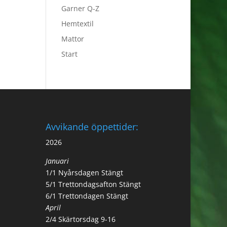
Garner Q-Z
Hemtextil
Mattor
Start
Avvikande öppettider:
2026
Januari
1/1 Nyårsdagen Stängt
5/1 Trettondagsafton Stängt
6/1 Trettondagen Stängt
April
2/4 Skärtorsdag 9-16