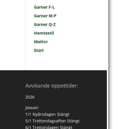
Garner F-L
Garner M-P
Garner Q-Z
Hemtextil
Mattor
Start
Avvikande öppettider:
2026
Januari
1/1 Nyårsdagen Stängt
5/1 Trettondagsafton Stängt
6/1 Trettondagen Stängt