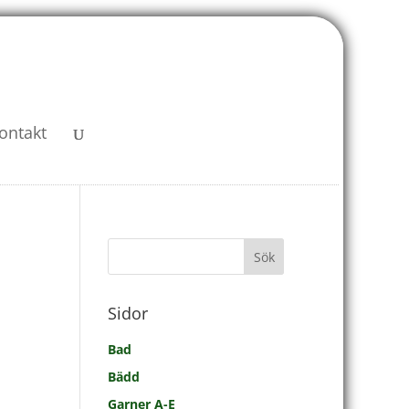
ontakt
Sidor
Bad
Bädd
Garner A-E