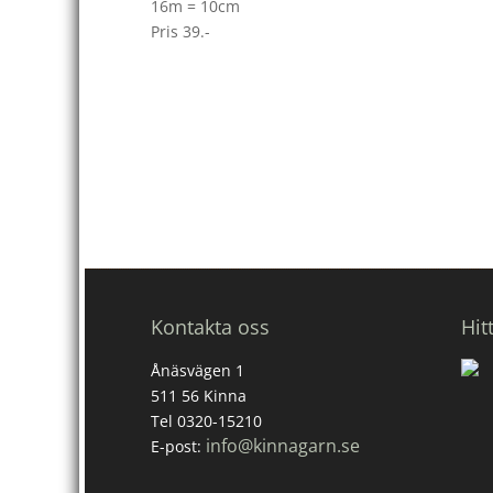
16m = 10cm
Pris 39.-
Kontakta oss
Hit
Ånäsvägen 1
511 56 Kinna
Tel 0320-15210
info@kinnagarn.se
E-post: