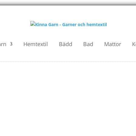
arn
Hemtextil
Bädd
Bad
Mattor
K