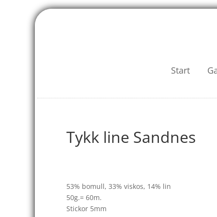
Start
G
Tykk line Sandnes
53% bomull, 33% viskos, 14% lin
50g.= 60m.
Stickor 5mm