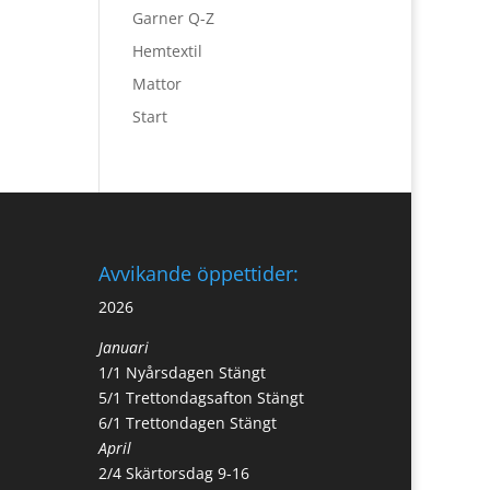
Garner Q-Z
Hemtextil
Mattor
Start
Avvikande öppettider:
2026
Januari
1/1 Nyårsdagen Stängt
5/1 Trettondagsafton Stängt
6/1 Trettondagen Stängt
April
2/4 Skärtorsdag 9-16