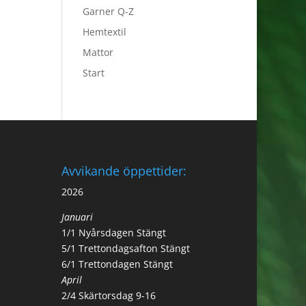
Garner Q-Z
Hemtextil
Mattor
Start
Avvikande öppettider:
2026
Januari
1/1 Nyårsdagen Stängt
5/1 Trettondagsafton Stängt
6/1 Trettondagen Stängt
April
2/4 Skärtorsdag 9-16