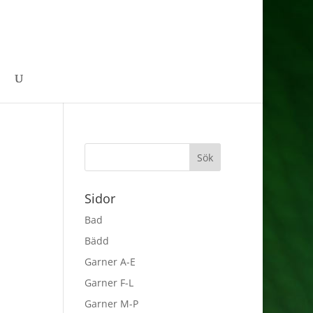
Sidor
Bad
Bädd
Garner A-E
Garner F-L
Garner M-P