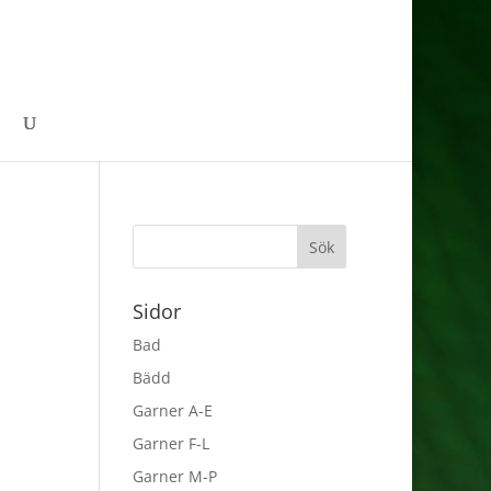
Sidor
Bad
Bädd
Garner A-E
Garner F-L
Garner M-P