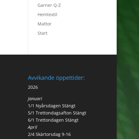
Garner Q-Z
Hemtextil
Mattor
Start
Avvikande öppettider:
2026
Januari
1/1 Nyårsdagen Stängt
5/1 Trettondagsafton Stängt
6/1 Trettondagen Stängt
April
2/4 Skärtorsdag 9-16