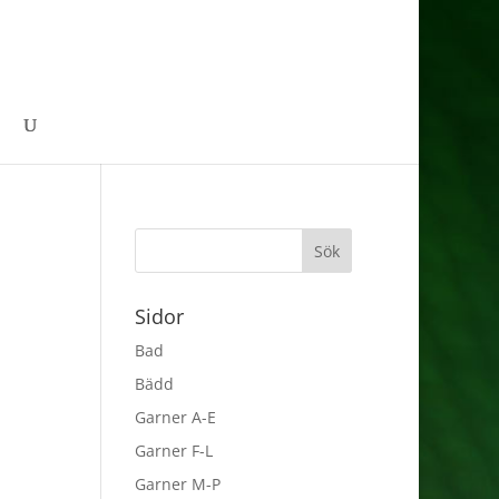
Sidor
Bad
Bädd
Garner A-E
Garner F-L
Garner M-P