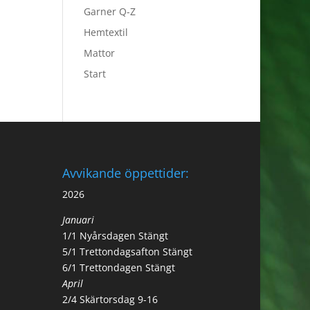
Garner Q-Z
Hemtextil
Mattor
Start
Avvikande öppettider:
2026
Januari
1/1 Nyårsdagen Stängt
5/1 Trettondagsafton Stängt
6/1 Trettondagen Stängt
April
2/4 Skärtorsdag 9-16