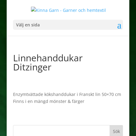
Välj en sida
Linnehanddukar
Ditzinger
Enzymtvättade kökshanddukar i Franskt lin 50×70 cm
Finns i en mängd mönster & färger