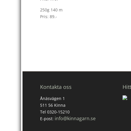
250g 140 m
Pris: 89.-
Kontakta oss
Hit
Ånäsvägen 1
511 56 Kinna
Tel 0320-15210
info@kinnagarn.se
E-post: