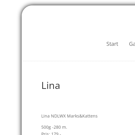
Start
G
Lina
Lina NDLWX Marks&Kattens
500g -280 m.
Pris: 179.-