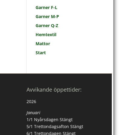
Garner F-L
Garner M-P
Garner Q-Z
Hemtextil
Mattor
Start
Avvikande öppettider:
2026
Januari
1/1 Nyårsdagen Stängt
5/1 Trettondagsafton Stängt
6/1 Trettondagen Stängt