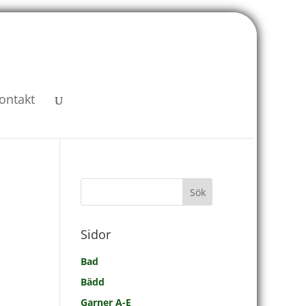
ontakt
Sidor
Bad
Bädd
Garner A-E