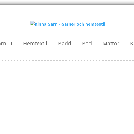
arn
Hemtextil
Bädd
Bad
Mattor
K