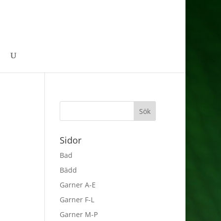
Sidor
Bad
Bädd
Garner A-E
Garner F-L
Garner M-P