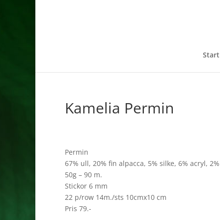
Start
Kamelia Permin
Permin
67% ull, 20% fin alpacca, 5% silke, 6% acryl, 2%
50g – 90 m.
Stickor 6 mm
22 p/row 14m./sts 10cmx10 cm
Pris 79.-