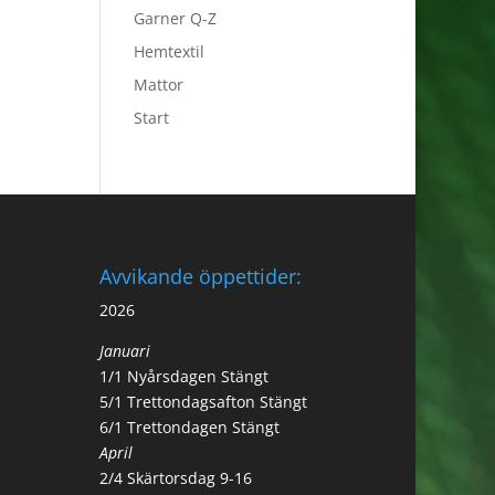
Garner Q-Z
Hemtextil
Mattor
Start
Avvikande öppettider:
2026
Januari
1/1 Nyårsdagen Stängt
5/1 Trettondagsafton Stängt
6/1 Trettondagen Stängt
April
2/4 Skärtorsdag 9-16