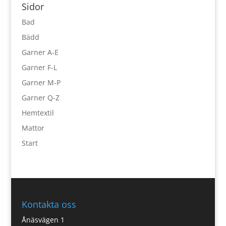
Sidor
Bad
Bädd
Garner A-E
Garner F-L
Garner M-P
Garner Q-Z
Hemtextil
Mattor
Start
Kontakta oss
Ånäsvägen 1